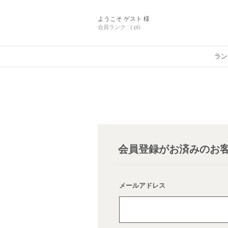
ようこそ
ゲスト 様
会員ランク :
( pt)
ラン
会員登録がお済みのお
メールアドレス