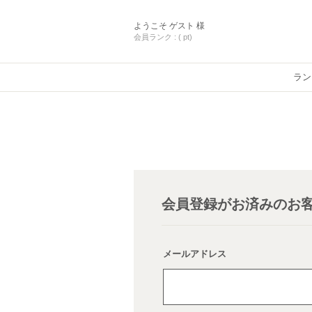
ようこそ
ゲスト 様
会員ランク :
( pt)
ラン
会員登録がお済みのお
メールアドレス