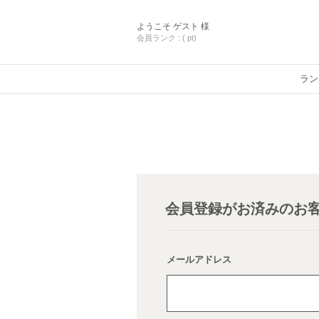
ようこそ
ゲスト 様
会員ランク :
( pt)
ラン
会員登録がお済みのお
メールアドレス