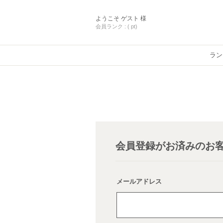
ようこそ
ゲスト 様
会員ランク :
( pt)
ラン
会員登録がお済みのお
メールアドレス