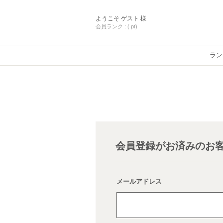
ようこそ
ゲスト 様
会員ランク :
( pt)
ラン
会員登録がお済みのお
メールアドレス