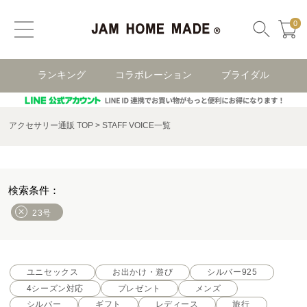
0
ランキング
コラボレーション
ブライダル
アクセサリー通販 TOP
STAFF VOICE一覧
23号
ユニセックス
お出かけ・遊び
シルバー925
4シーズン対応
プレゼント
メンズ
シルバー
ギフト
レディース
旅行