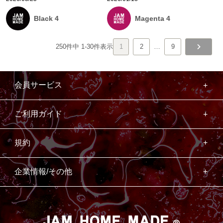
Black 4
Magenta 4
250
件中
1
-
30
件表示
1
2
…
9
会員サービス
ご利用ガイド
規約
企業情報/その他