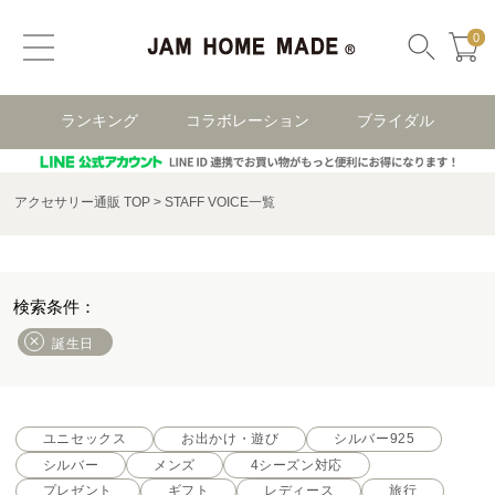
0
ランキング
コラボレーション
ブライダル
アクセサリー通販 TOP
STAFF VOICE一覧
誕生日
ユニセックス
お出かけ・遊び
シルバー925
シルバー
メンズ
4シーズン対応
プレゼント
ギフト
レディース
旅行