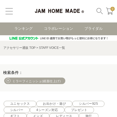
0
ランキング
コラボレーション
ブライダル
アクセサリー通販 TOP
STAFF VOICE一覧
ミラーフィニッシュ(鏡面仕上げ)
ユニセックス
お出かけ・遊び
シルバー925
シルバー
4シーズン対応
プレゼント
ギフト
メンズ
レディース
旅行