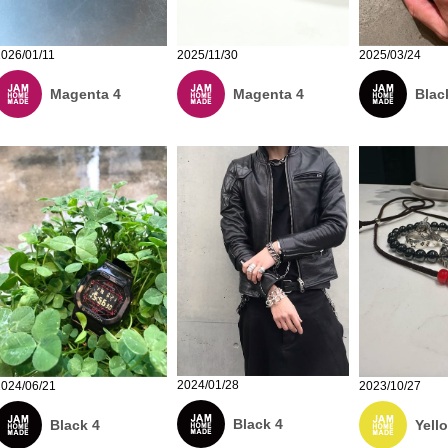
2026/01/11
2025/11/30
2025/03/24
Magenta 4
Magenta 4
Blac
2024/01/28
2024/06/21
2023/10/27
Black 4
Black 4
Yell