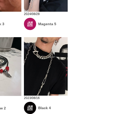
2024/08/28
k 3
Magenta 5
2023/08/16
Black 4
ow 2