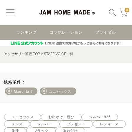
0
ランキング
コラボレーション
ブライダル
アクセサリー通販 TOP
STAFF VOICE一覧
Magenta 5
ユニセックス
ユニセックス
お出かけ・遊び
シルバー925
メンズ
シルバー
プレゼント
レディース
旅行
ブラック
重ね付け