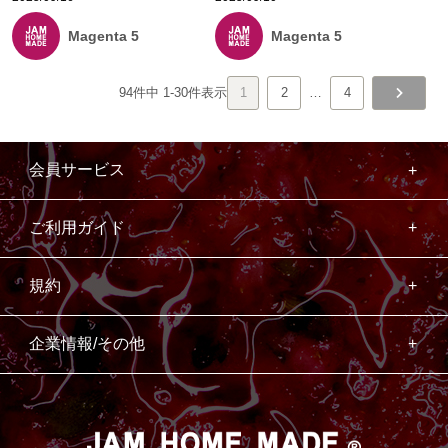
Magenta 5
Magenta 5
94
件中
1
-
30
件表示
1
2
…
4
会員サービス
ご利用ガイド
規約
企業情報/その他