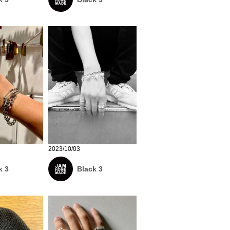
2023/10/03
k 3
Black 3