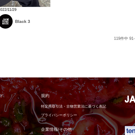
2022/11/29
Black 3
119
件中
91
-
ド
規約
特定商取引法・古物営業法に基づく表記
プライバシーポリシー
企業情報/その他