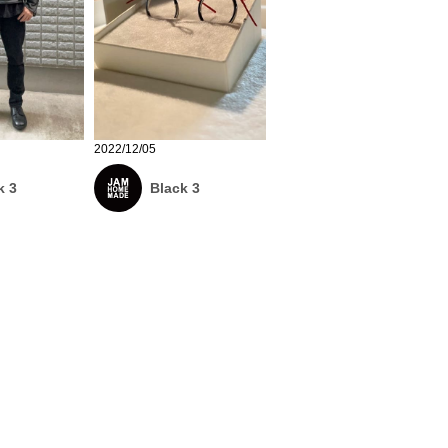
2022/12/05
k 3
Black 3