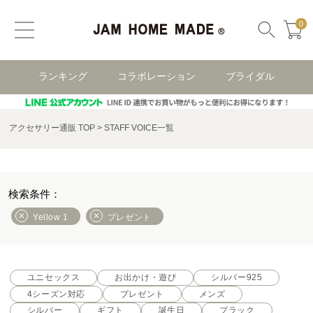
0
ランキング
コラボレーション
ブライダル
アクセサリー通販 TOP
STAFF VOICE一覧
Yellow 1
プレゼント
ユニセックス
お出かけ・遊び
シルバー925
4シーズン対応
プレゼント
メンズ
シルバー
ギフト
誕生日
ブラック