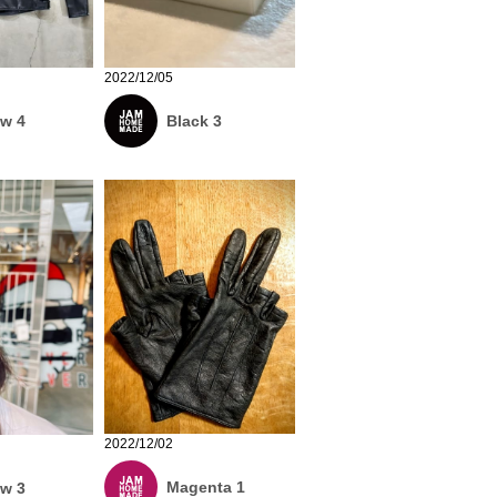
2022/12/05
ow 4
Black 3
2022/12/02
Magenta 1
ow 3