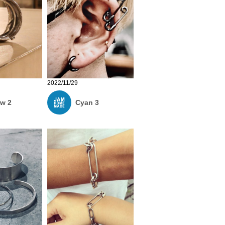
2022/11/29
ow 2
Cyan 3