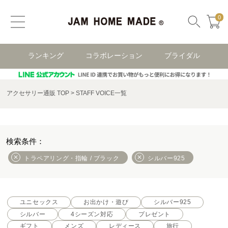
0
ランキング
コラボレーション
ブライダル
アクセサリー通販 TOP
STAFF VOICE一覧
トラペアリング・指輪 / ブラック
シルバー925
ユニセックス
お出かけ・遊び
シルバー925
シルバー
4シーズン対応
プレゼント
ギフト
メンズ
レディース
旅行