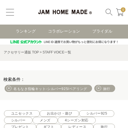
0
ランキング
コラボレーション
ブライダル
アクセサリー通販 TOP
STAFF VOICE一覧
名もなき指輪キット-シルバー925/ペアリング
旅行
ユニセックス
お出かけ・遊び
シルバー925
シルバー
メンズ
4シーズン対応
プレゼント
ギフト
レディース
旅行