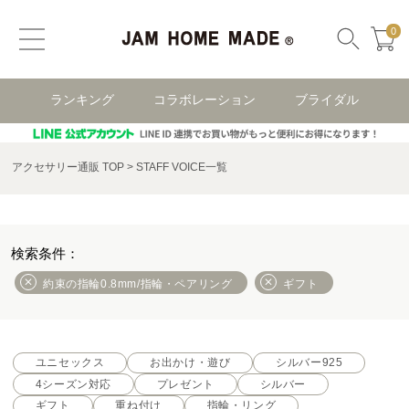
0
ランキング
コラボレーション
ブライダル
アクセサリー通販 TOP
STAFF VOICE一覧
約束の指輪0.8mm/指輪・ペアリング
ギフト
ユニセックス
お出かけ・遊び
シルバー925
4シーズン対応
プレゼント
シルバー
ギフト
重ね付け
指輪・リング