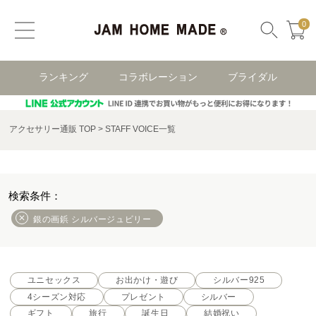
0
ランキング
コラボレーション
ブライダル
アクセサリー通販 TOP
STAFF VOICE一覧
銀の画鋲 シルバージュビリー
ユニセックス
お出かけ・遊び
シルバー925
4シーズン対応
プレゼント
シルバー
ギフト
旅行
誕生日
結婚祝い