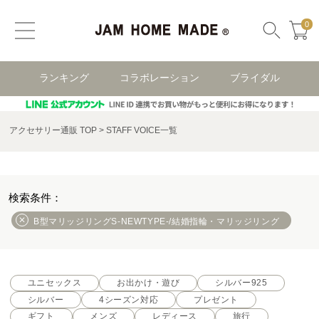
0
ランキング
コラボレーション
ブライダル
アクセサリー通販 TOP
STAFF VOICE一覧
B型マリッジリングS-NEWTYPE-/結婚指輪・マリッジリング
ユニセックス
お出かけ・遊び
シルバー925
シルバー
4シーズン対応
プレゼント
ギフト
メンズ
レディース
旅行