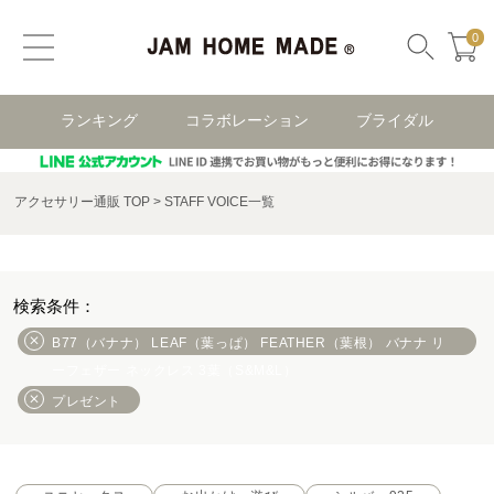
0
ランキング
コラボレーション
ブライダル
アクセサリー通販 TOP
STAFF VOICE一覧
B77（バナナ） LEAF（葉っぱ） FEATHER（葉根） バナナ リ
ーフェザー ネックレス 3葉（S&M&L）
プレゼント