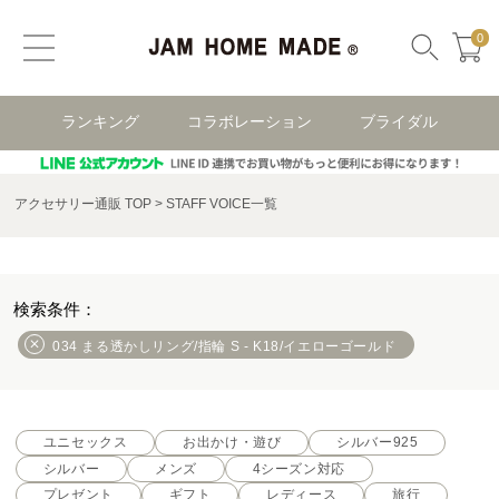
0
ランキング
コラボレーション
ブライダル
アクセサリー通販 TOP
STAFF VOICE一覧
034 まる透かしリング/指輪 S - K18/イエローゴールド
ユニセックス
お出かけ・遊び
シルバー925
シルバー
メンズ
4シーズン対応
プレゼント
ギフト
レディース
旅行