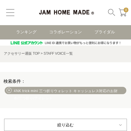
0
ランキング
コラボレーション
ブライダル
アクセサリー通販 TOP
STAFF VOICE一覧
4NK trick mini 三つ折りウォレット キャッシュレス対応のお財
布/三つ折り/アイレット
絞り込む