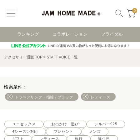
0
ランキング
コラボレーション
ブライダル
アクセサリー通販 TOP
STAFF VOICE一覧
トラペアリング・指輪 / ブラック
レディース
ユニセックス
お出かけ・遊び
シルバー925
4シーズン対応
プレゼント
メンズ
ギフト
レディース
旅行
誕生日