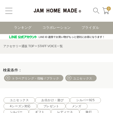
0
ランキング
コラボレーション
ブライダル
アクセサリー通販 TOP
STAFF VOICE一覧
トラペアリング・指輪 / ブラック
ユニセックス
ユニセックス
お出かけ・遊び
シルバー925
4シーズン対応
プレゼント
メンズ
シルバー
ギフト
レディース
旅行