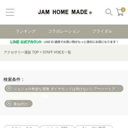
0
ランキング
コラボレーション
ブライダル
アクセサリー通販 TOP
STAFF VOICE一覧
ジョジョの奇妙な冒険 ダイヤモンドは砕けないシアーハートア
タックリングM / 指輪
重ね付け