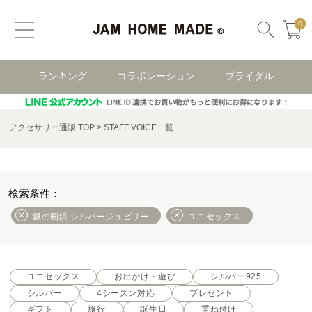
0
ランキング
コラボレーション
ブライダル
アクセサリー通販 TOP
STAFF VOICE一覧
銀の画鋲 シルバージュビリー
ユニセックス
ユニセックス
お出かけ・遊び
シルバー925
シルバー
4シーズン対応
プレゼント
ギフト
旅行
誕生日
重ね付け