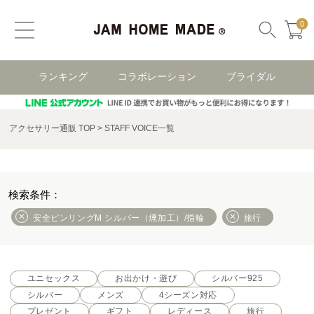
0
ランキング
コラボレーション
ブライダル
アクセサリー通販 TOP
STAFF VOICE一覧
安全ピンリングM シルバー（燻加工）/指輪
旅行
ユニセックス
お出かけ・遊び
シルバー925
シルバー
メンズ
4シーズン対応
プレゼント
ギフト
レディース
旅行