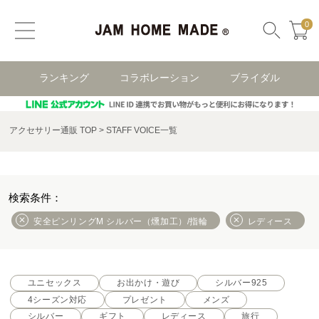
0
ランキング
コラボレーション
ブライダル
アクセサリー通販 TOP
STAFF VOICE一覧
安全ピンリングM シルバー（燻加工）/指輪
レディース
ユニセックス
お出かけ・遊び
シルバー925
4シーズン対応
プレゼント
メンズ
シルバー
ギフト
レディース
旅行