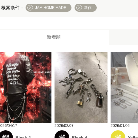
JAM HOME MADE
新作
新着順
2026/04/17
2026/02/07
2026/01/06
Black 4
Black 4
Yell