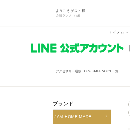
ようこそ
ゲスト 様
会員ランク :
( pt)
アイテム
アクセサリー通販 TOP
STAFF VOICE一覧
ブランド
JAM HOME MADE