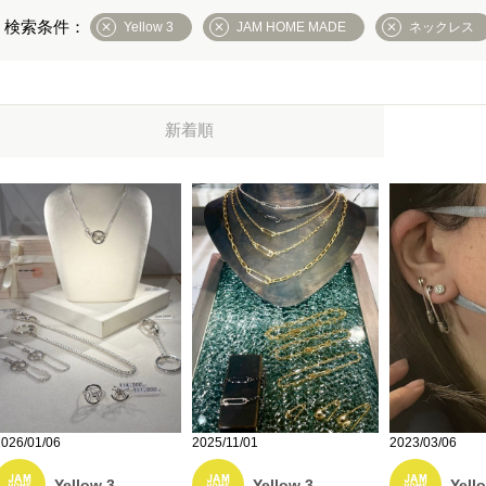
Yellow 3
JAM HOME MADE
ネックレス
新着順
2026/01/06
2025/11/01
2023/03/06
Yellow 3
Yellow 3
Yell