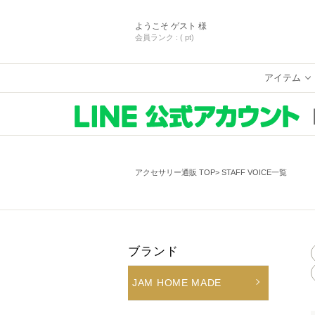
ようこそ
ゲスト 様
会員ランク :
( pt)
アイテム
アクセサリー通販 TOP
STAFF VOICE一覧
ブランド
JAM HOME MADE