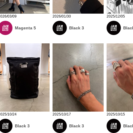
2026/03/09
2026/01/30
2025/12/05
Magenta 5
Black 3
Blac
2025/10/24
2025/10/17
2025/10/15
Black 3
Black 3
Blac