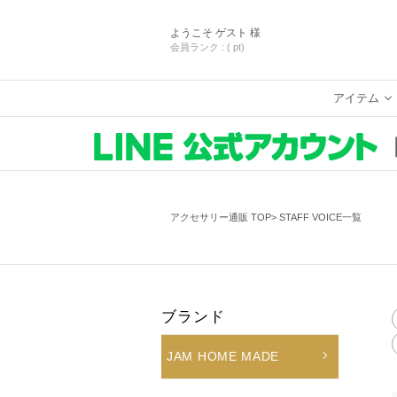
ようこそ
ゲスト 様
会員ランク :
( pt)
アイテム
アクセサリー通販 TOP
STAFF VOICE一覧
ブランド
JAM HOME MADE