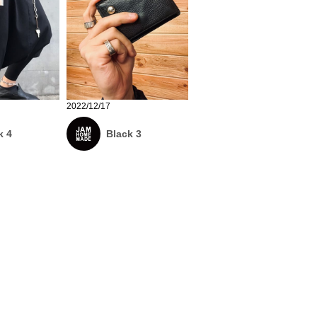
2022/12/17
k 4
Black 3