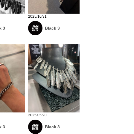
2025/10/31
k 3
Black 3
2025/05/20
k 3
Black 3