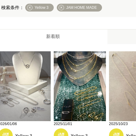
Yellow 3
JAM HOME MADE
新着順
2026/01/06
2025/11/01
2025/10/23
Yellow 3
Yellow 3
Yell