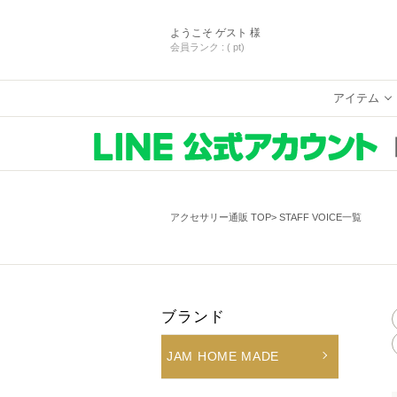
ようこそ
ゲスト 様
会員ランク :
( pt)
アイテム
アクセサリー通販 TOP
STAFF VOICE一覧
ブランド
JAM HOME MADE