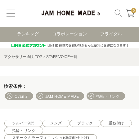
0
ランキング
コラボレーション
ブライダル
アクセサリー通販 TOP
STAFF VOICE一覧
Cyan 2
JAM HOME MADE
指輪・リング
シルバー925
メンズ
ブラック
重ね付け
指輪・リング
スモークミラーフィニッシュ(燻鏡面仕上げ)