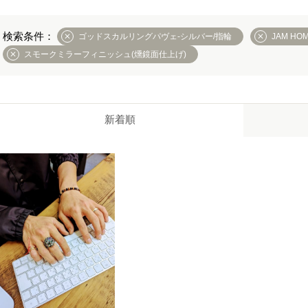
ゴッドスカルリングパヴェ-シルバー/指輪
JAM HO
スモークミラーフィニッシュ(燻鏡面仕上げ)
新着順