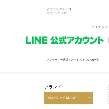
ようこそ
ゲスト 様
会員ランク :
( pt)
アイテム
アクセサリー通販 TOP
STAFF VOICE一覧
ブランド
JAM HOME MADE