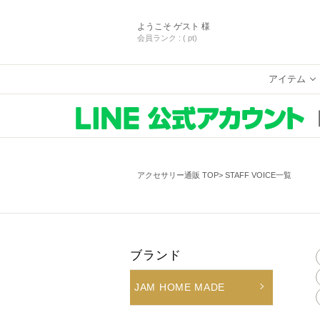
ようこそ
ゲスト 様
会員ランク :
( pt)
アイテム
アクセサリー通販 TOP
STAFF VOICE一覧
ブランド
JAM HOME MADE