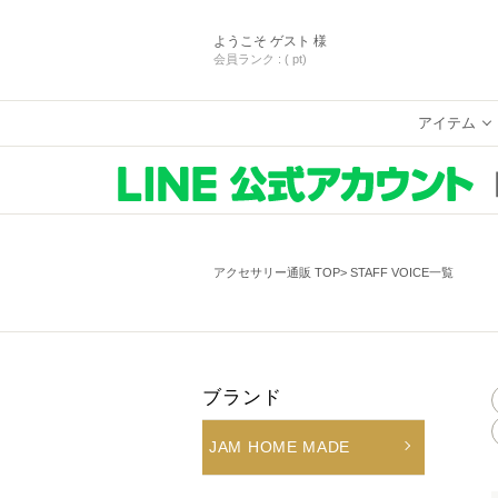
ようこそ
ゲスト 様
会員ランク :
( pt)
アイテム
アクセサリー通販 TOP
STAFF VOICE一覧
ブランド
JAM HOME MADE