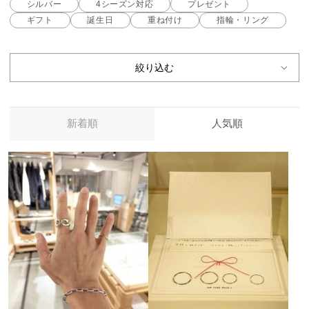
シルバー
4シーズン対応
プレゼント
ギフト
誕生日
重ね付け
指輪・リング
絞り込む
新着順
人気順