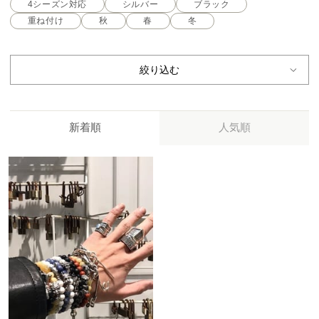
4シーズン対応
シルバー
ブラック
重ね付け
秋
春
冬
絞り込む
新着順
人気順