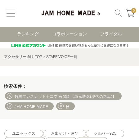
0
ランキング
コラボレーション
ブライダル
アクセサリー通販 TOP
STAFF VOICE一覧
数珠ブレスレット十二支 寅(虎) 【坂元勝彦(現代の名工)】
JAM HOME MADE
秋
ユニセックス
お出かけ・遊び
シルバー925