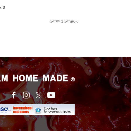
k 3
3
件中
1
-
3
件表示