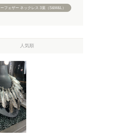
 リーフェザー ネックレス 3葉（S&M&L）
人気順