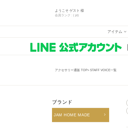
ようこそ
ゲスト 様
会員ランク :
( pt)
アイテム
アクセサリー通販 TOP
STAFF VOICE一覧
ブランド
JAM HOME MADE