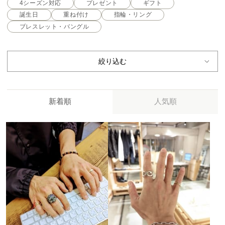
4シーズン対応
プレゼント
ギフト
誕生日
重ね付け
指輪・リング
ブレスレット・バングル
絞り込む
新着順
人気順