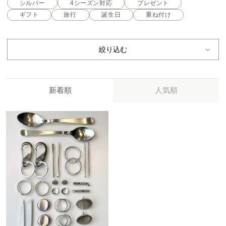
シルバー
4シーズン対応
プレゼント
ギフト
旅行
誕生日
重ね付け
絞り込む
新着順
人気順