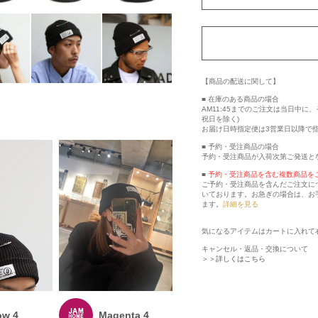
【商品の配送に関して】
■ 在庫のある商品の場合
AM11:45までのご注文は当日中
祝日を除く)
お届け日時指定便は3営業日以降で
■ 予約・受注商品の場合
予約・受注商品が入荷次第ご発送と
■
予約・受注商品を含む複数商品を
ご予約・受注商品を含んだご注文に
いております。お急ぎの場合は、お
ます。
詳細を見る
気になるアイテムはカートに入れて
キャンセル・返品・交換について
＞＞詳しくはこちら
ow 4
Magenta 4