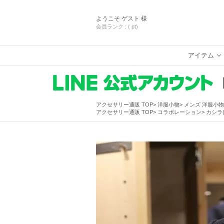
ようこそ
ゲスト 様
会員ランク :
( pt)
アイテム
アクセサリー通販 TOP
洋服小物
メンズ 洋服小物
アクセサリー通販 TOP
コラボレーション
カシラ(