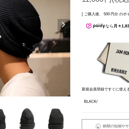
[ ご購入後、
500
円分 のポ
なら
月々1,8
新規会員登録ですぐに使え
BLACK
納期の短縮やサ