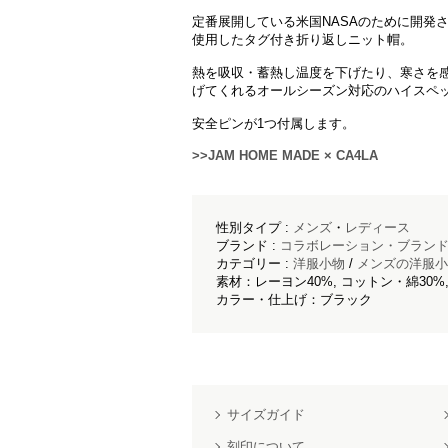
定番展開している米国NASAのために開発さ
使用したタグ付き折り返しニット帽。
熱を吸収・蓄熱し温度を下げたり、寒さを
げてくれるオールシーズン対応のハイスペ
安全ピンが1つ付属します。
>>JAM HOME MADE × CA4LA
性別タイプ :
メンズ
・
レディース
ブランド :
コラボレーション・ブラン
カテゴリー :
洋服小物
/
メンズの洋服小
素材：レーヨン40%, コットン・綿30%,
カラー・仕上げ：ブラック
サイズガイド
刻印について