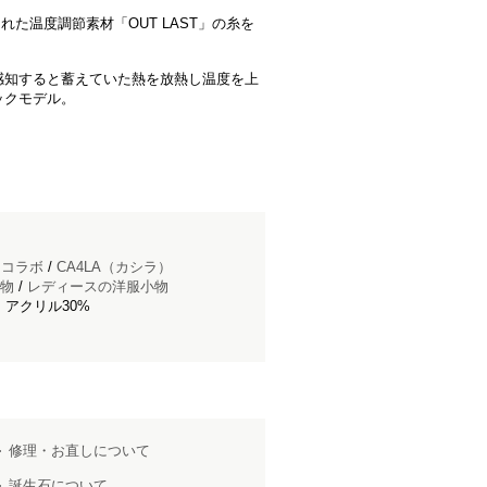
れた温度調節素材「OUT LAST」の糸を
感知すると蓄えていた熱を放熱し温度を上
ックモデル。
ドコラボ
/
CA4LA（カシラ）
物
/
レディースの洋服小物
 アクリル30%
修理・お直しについて
誕生石について