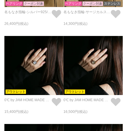
ペアリング
クーポン対象
ペアリング
クーポン対象
ステンレス
名もなき指輪-シルバー925/ペアリング/2サイズセット
名もなき指輪-サージカルステンレス-/ペアリング/2サイズセット
26,400
14,300
アウトレット
アウトレット
0℃ by JAM HOME MADE フローズンダイヤモンド リング・指輪S - シルバー
0℃ by JAM HOME MADE フローズンダイヤモンド リング・指輪S - ゴールド
15,400
16,500