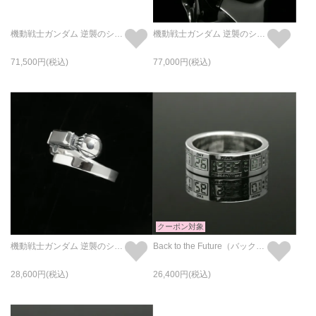
機動戦士ガンダム 逆襲のシャア νガンダム フェイスリング / 指輪
機動戦士ガンダム 逆襲のシャア サザビー フェイスリング / 指輪
71,500
77,000
クーポン対象
機動戦士ガンダム 逆襲のシャア νガンダム&サザビー ファイナルバトルリング/指輪
Back to the Future（バック・トゥ・ザ・フューチャー） タイムマシン タイムサーキットリング
28,600
26,400