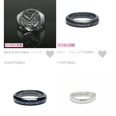
クーポン対象
クーポン対象
Back to the Future（バック・トゥ・ザ・フューチャー） タイムトラベル リング
スター・ウォーズ"STARWARS™" イントロダクトメッセージリング-シルバー
30,800
7,700