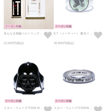
クーポン対象
クーポン対象
名もなき指輪ベビーリングキット SDGs ver. /お誕生日・出産祝い
E.T.（イーティー） 蓄光リング/指輪
22,000
30,800
クーポン対象
クーポン対象
スター・ウォーズ"STAR WARS™"ダース・ベイダー マスク リング/指輪
スター・ウォーズ"STARWARS™" イントロダクトメッセージリング-シルバー（鏡面仕上）