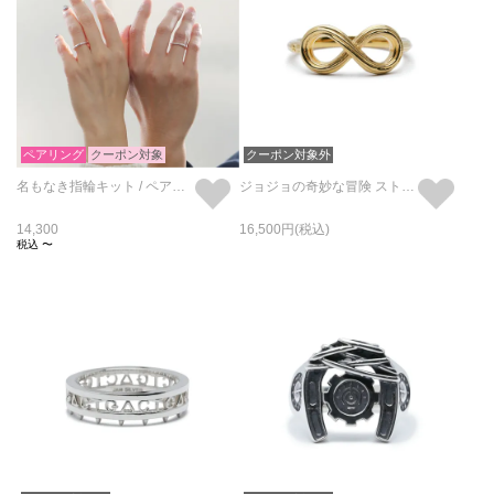
ペアリング
クーポン対象
クーポン対象外
名もなき指輪キット / ペアリング
ジョジョの奇妙な冒険 ストーンオーシャン S･Fリング/指輪
14,300
16,500
税込
〜