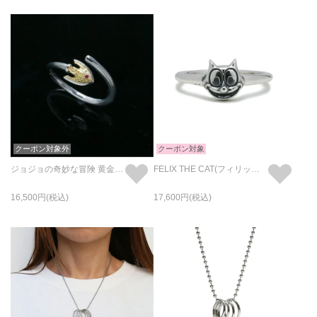
クーポン対象外
クーポン対象
ジョジョの奇妙な冒険 黄金の風 スタンドの矢 リング/指輪
FELIX THE CAT(フィリックス ザ キャット) フェイスリング / 指輪
16,500
17,600