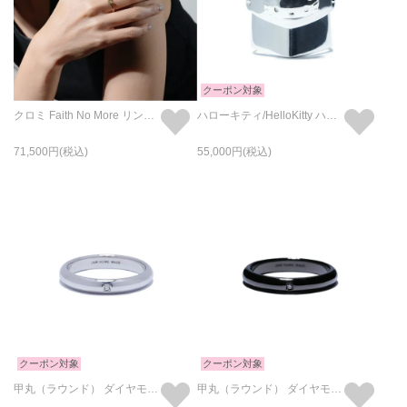
クーポン対象
クロミ Faith No More リング - K10イエローゴールド
ハローキティ/HelloKitty ハーフアーマーリング / 指輪
71,500
55,000
クーポン対象
クーポン対象
甲丸（ラウンド） ダイヤモンド リング -シルバー/指輪
甲丸（ラウンド） ダイヤモンド リング -ブラック/指輪