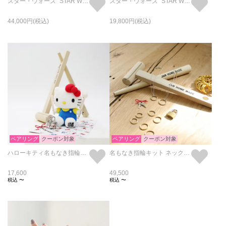
スター・ウォーズ "STAR WARS™" ジャバ・ザ・ハット リング/指輪
スター・ウォーズ "STAR WARS™" ミレニアムファルコン リング/指輪
44,000
19,800
ペアリング
クーポン対象
ペアリング
クーポン対象
ハローキティ名もなき指輪キット/ペアリング
名もなき指輪キット ネックレスセット/ペアリング・ペアネックレス
17,600
49,500
税込
〜
税込
〜