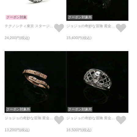
クーポン対象
クーポン対象外
テクノシティ東京 スタージュエリーリング/指輪 シルバー / 単品
ジョジョの奇妙な冒険 黄金の風 S・P リング / 指輪
24,200
15,400
クーポン対象外
クーポン対象外
ジョジョの奇妙な冒険 黄金の風 S・G リング / 指輪
ジョジョの奇妙な冒険 黄金の風 K・C リング/指輪
13,200
16,500