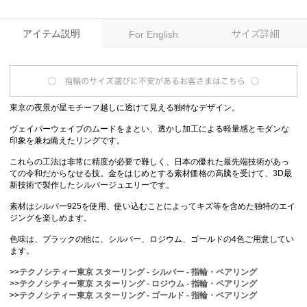
アイテム説明
サイズ詳細
For English
東京の夜景が星モチーフ越しに透けて見える独特なデザイン。
ヴェイパーウェイブのムードをまとい、透かし加工による軽量感とモダンな
印象を兼ね備えたリングです。
これらの工法は非常に精度が必要で難しく、日本の優れた最先端技術があっ
ての令和だからなせる技。金をはじめとする素材価格の高騰を受けて、3D最
新技術で製作したシルバージュエリーです。
素材はシルバー925を使用、使い込むことによってキズ等を含めた独特のエイ
ジングを楽しめます。
色味は、ブラックの他に、シルバー、ロジウム、ゴールドの4色ご用意してい
ます。
>>
テクノシティー東京 スターリング - シルバー - 指輪・ペアリング
>>
テクノシティー東京 スターリング - ロジウム - 指輪・ペアリング
>>
テクノシティー東京 スターリング - ゴールド - 指輪・ペアリング