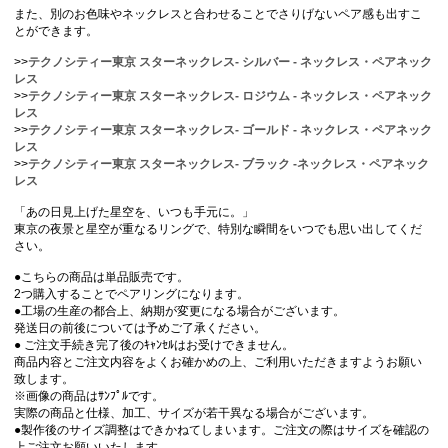
また、別のお色味やネックレスと合わせることでさりげないペア感も出すこ
とができます。
>>
テクノシティー東京 スターネックレス- シルバー - ネックレス・ペアネック
レス
>>
テクノシティー東京 スターネックレス- ロジウム - ネックレス・ペアネック
レス
>>
テクノシティー東京 スターネックレス- ゴールド - ネックレス・ペアネック
レス
>>
テクノシティー東京 スターネックレス- ブラック -ネックレス・ペアネック
レス
「あの日見上げた星空を、いつも手元に。」
東京の夜景と星空が重なるリングで、特別な瞬間をいつでも思い出してくだ
さい。
●こちらの商品は単品販売です。
2つ購入することでペアリングになります。
●工場の生産の都合上、納期が変更になる場合がございます。
発送日の前後については予めご了承ください。
● ご注文手続き完了後のｷｬﾝｾﾙはお受けできません。
商品内容とご注文内容をよくお確かめの上、ご利用いただきますようお願い
致します。
※画像の商品はｻﾝﾌﾟﾙです。
実際の商品と仕様、加工、サイズが若干異なる場合がございます。
●製作後のサイズ調整はできかねてしまいます。ご注文の際はサイズを確認の
上ご注文お願いいたします。