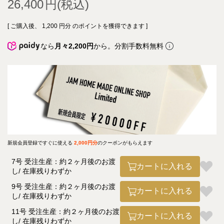
26,400
[ ご購入後、
1,200
円分 のポイントを獲得できます ]
なら
月々2,200円
から。分割手数料無料
新規会員登録ですぐに使える
2,000円分
のクーポンがもらえます
7号 受注生産：約２ヶ月後のお渡
カートに入れる
し
在庫残りわずか
9号 受注生産：約２ヶ月後のお渡
カートに入れる
し
在庫残りわずか
11号 受注生産：約２ヶ月後のお渡
カートに入れる
し
在庫残りわずか