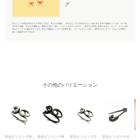
グ
2人にとって特別な自分たちで手作りできる「名もなき指輪」。好きなところで大好きな人と一緒に作る 手作り指輪キットです。2人で作
る手作り指輪、“名もなき指輪”は、専用の工具と一緒にパッケージされているので、ご自宅でも手軽に作成できます。そして、そこには特
別なストーリーが隠されています。歪んだ指輪をハンマーと芯棒を使い、カップルでつくり合い、真円にすることで、どなたでも簡単に
楽しく指輪作りができます。
その他のバリエーション
安全ピンリングM シルバー（燻加工）/指輪
安全ピンリングM ブラック/指輪
安全ピンリングS シルバー/指輪
安全ピンダイヤモンドピアスM-ブラック/片耳