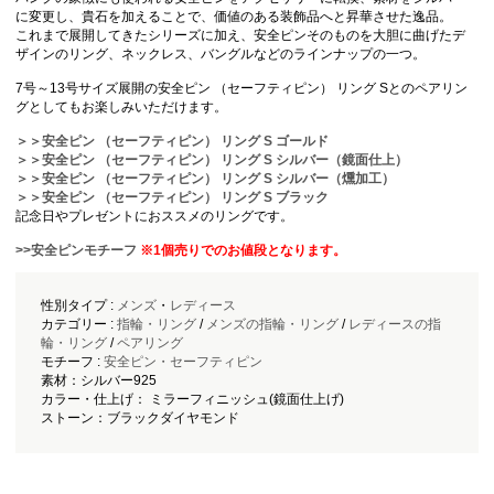
に変更し、貴石を加えることで、価値のある装飾品へと昇華させた逸品。
これまで展開してきたシリーズに加え、安全ピンそのものを大胆に曲げたデ
ザインのリング、ネックレス、バングルなどのラインナップの一つ。
7号～13号サイズ展開の安全ピン （セーフティピン） リング Sとのペアリン
グとしてもお楽しみいただけます。
＞＞安全ピン （セーフティピン） リング S ゴールド
＞＞安全ピン （セーフティピン） リング S シルバー（鏡面仕上）
＞＞安全ピン （セーフティピン） リング S シルバー（燻加工）
＞＞安全ピン （セーフティピン） リング S ブラック
記念日やプレゼントにおススメのリングです。
>>安全ピンモチーフ
※1個売りでのお値段となります。
性別タイプ :
メンズ
・
レディース
カテゴリー :
指輪・リング
/
メンズの指輪・リング
/
レディースの指
輪・リング
/
ペアリング
モチーフ :
安全ピン・セーフティピン
素材：シルバー925
カラー・仕上げ： ミラーフィニッシュ(鏡面仕上げ)
ストーン：ブラックダイヤモンド