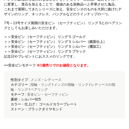
に変更し、貴石を加えることで、価値のある装飾品へと昇華させた逸品。
これまで展開してきたシリーズに加え、安全ピンそのものを大胆に曲げたデ
ザインのリング、ネックレス、バングルなどのラインナップの一つ。
7号～13号サイズ展開の安全ピン （セーフティピン） リング Sとのペアリン
グとしてもお楽しみいただけます。
＞＞安全ピン （セーフティピン） リング S ゴールド
＞＞安全ピン （セーフティピン） リング S シルバー（鏡面仕上）
＞＞安全ピン （セーフティピン） リング S シルバー（燻加工）
＞＞安全ピン （セーフティピン） リング S ブラック
記念日やプレゼントにおススメのリングです。
>>安全ピンモチーフ
※1個売りでのお値段となります。
性別タイプ :
メンズ
・
レディース
カテゴリー :
指輪・リング
/
メンズの指輪・リング
/
レディースの指
輪・リング
/
ペアリング
モチーフ :
安全ピン・セーフティピン
素材：シルバー925
カラー・仕上げ： ゴールドカラープレート
ストーン：ブラックダイヤモンド