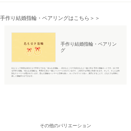
手作り結婚指輪・ペアリングはこちら＞＞
手作り結婚指輪・ペアリン
グ
2人にとって特別な自分たちで手作りできる「名もなき指輪」。好きなところで大好きな人と一緒に作る 手作り指輪キットです。2人で作
る手作り指輪、“名もなき指輪”は、専用の工具と一緒にパッケージされているので、ご自宅でも手軽に作成できます。そして、そこには特
別なストーリーが隠されています。歪んだ指輪をハンマーと芯棒を使い、カップルでつくり合い、真円にすることで、どなたでも簡単に
楽しく指輪作りができます。
その他のバリエーション