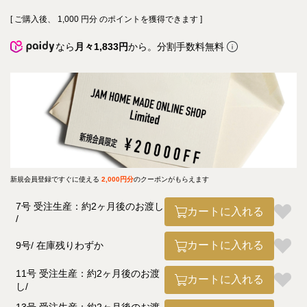
[ ご購入後、
1,000
円分 のポイントを獲得できます ]
なら
月々1,833円
から。分割手数料無料
新規会員登録ですぐに使える
2,000円分
のクーポンがもらえます
7号 受注生産：約2ヶ月後のお渡し
カートに入れる
カートに入れる
9号
在庫残りわずか
11号 受注生産：約2ヶ月後のお渡
カートに入れる
し