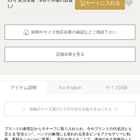
13号 受注生産：約2ヶ月後のお渡
カートに入れる
し
納期やサイズ他店在庫の確認などご相談下さい
店舗在庫を見る
アイテム説明
サイズ詳細
For English
ブランドの創世記からモチーフに取り入れられ、今やブランドの代名詞とも
言える“安全ピン”。パンクの象徴にも使われる安全ピンをアクセサリーに転
換、素材をシルバーに変更し、貴石を加えることで、価値のある装飾品へと