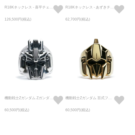
R18Kネックレス - 喜平チェーン M /45cm
R18Kネックレス - あずきチェーン /45cm
126,500
62,700
機動戦士Zガンダム Zガンダムフェイスリング / 指輪
機動戦士Zガンダム 百式フェイスリング / 指輪
60,500
60,500