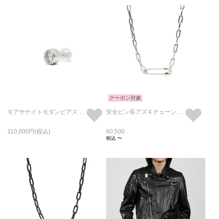
クーポン対象
モアサナイトモダンピアス 5mm -プラチナ900/片耳
安全ピン長アズキチェーンダイヤモンドネックレスM-シルバー（燻加工）
110,000
60,500
税込
〜