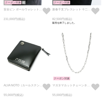
クーポン対象
銀
クーポン対象
安全ピン ボールウォレットチェーン M -シルバー925-
新春干支ブレスレット 十二支-辰年(龍)-/シルバー
231,000
82,500
販売を終了しました。
クーポン対象
ALVA NOTO（カールステン・ニコライ）SIGNATURE WALLET
マガタマカットチェーンネックレス&ブレスレット L - シルバー
55,000
55,000