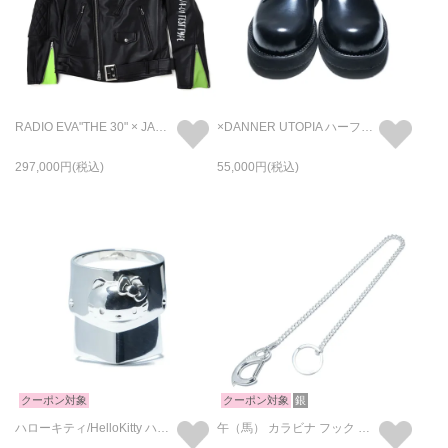
RADIO EVA"THE 30" × JAM HOME MADE レザーライダースジャケット"MONSTAR"
×DANNER UTOPIA ハーフポストマンシューズ
297,000
55,000
クーポン対象
クーポン対象
銀
ハローキティ/HelloKitty ハーフアーマーリング / 指輪
午（馬） カラビナ フック ウォレットチェーン - The Zodiac sign for 2026