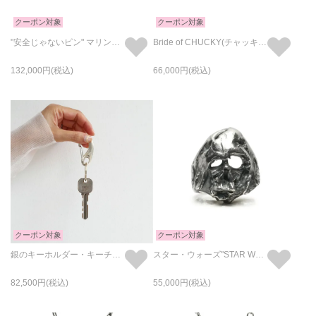
クーポン対象
クーポン対象
"安全じゃないピン" マリンチェーン ブレスレット L
Bride of CHUCKY(チャッキー) ハート ブレスレット
132,000
66,000
クーポン対象
クーポン対象
銀のキーホルダー・キーチェーン シルバージュビリー
スター・ウォーズ"STAR WARS™"ダース・ベイダー デスマスク リング/指輪
82,500
55,000