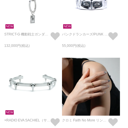
NEW
NEW
STRICT-G 機動戦士ガンダム V作戦 勾玉 フック キーホルダー・キーチェーン SILVER925
パンクドランカーズ/PUNK DRUNKERS あいつ フェイスリング ハーフ SILVER925 / 指輪
132,000
55,000
NEW
×RADIO EVA SACHIEL（サキエル） フェイス バングル/ブレスレット
クロミ Faith No More リング - K10イエローゴールド