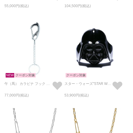
55,000
104,500
NEW
クーポン対象
クーポン対象
午（馬） カラビナ フック キーチェーン - The Zodiac sign for 2026
スター・ウォーズ"STAR WARS™"ダース・ベイダー マスク リング/指輪
77,000
53,900