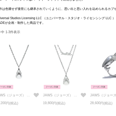
作は色褪せず後世にも継承されていくように、思い出と思い入れを込められるカプ
niversal Studios Licensing LLC （ユニバーサル・スタジオ・ライセンシング 
ADEが企画・制作した商品です。
件中
1
-
3
件表示
クーポン対象
クーポン対象
クーポン対象
JAWS（ジョーズ） ジオラマネックレス
JAWS（ジョーズ） ジオラマネックレス セット
,200
19,800
28,600