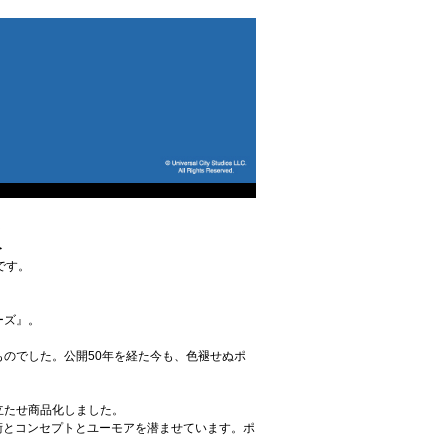
販
です。
ーズ』。
のでした。公開50年を経た今も、色褪せぬポ
立たせ商品化しました。
術とコンセプトとユーモアを潜ませています。ポ