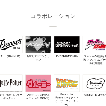
コラボレーション
PUNKDRUNKERS
ナー（DANNER）
新世紀エヴァンゲリ
ジョジョの奇妙な
オン
険 ファントムブラ
ド/戦闘潮流
Back to the
arry Potter（ハリー
いたずらぐまのグル
YOSEMITE-ヨセミ
Future（バック・ト
ポッター）
～ミ～（GLOOMY）
ゥ・ザ・フューチャ
ー）