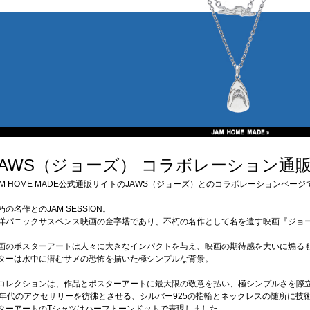
JAWS（ジョーズ） コラボレーション通
AM HOME MADE公式通販サイトのJAWS（ジョーズ）とのコラボレーションページ
朽の名作とのJAM SESSION。
洋パニックサスペンス映画の金字塔であり、不朽の名作として名を遺す映画『ジョ
画のポスターアートは人々に大きなインパクトを与え、映画の期待感を大いに煽るも
ターは水中に潜むサメの恐怖を描いた極シンプルな背景。
コレクションは、作品とポスターアートに最大限の敬意を払い、極シンプルさを際
0年代のアクセサリーを彷彿とさせる、シルバー925の指輪とネックレスの随所に技
ターアートのTシャツはハーフトーンドットで表現しました。