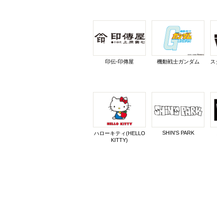
印伝-印傳屋
機動戦士ガンダム
ス
SHIN'S PARK
ハローキティ(HELLO
KITTY)