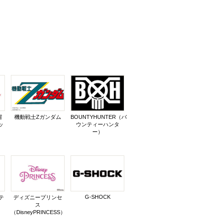
冒
機動戦士Zガンダム
BOUNTYHUNTER（バ
ッ
ウンティーハンタ
ー）
G-SHOCK
テ
ディズニープリンセ
ス
（DisneyPRINCESS）