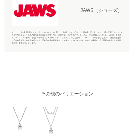
JAWS（ジョーズ）
アカデミー賞®受賞監督スティーヴン・スピルバーグが製作した映画『ジョーズ』は、公開後瞬く間に大ヒットし、手に汗握るサスペンス
の金字塔となり、その後の映画業界に大きく影響を与えた名作です。小さな漁村アミティの人々が鮫に襲われた事をきっかけに、警察署
長（ロイ・シャイダー）と若き海洋学者（リチャード・ドレイファス）、そして漁師（ロバート・ショウ）が立ち上げり、獰猛な鮫と繰
り広げる息も詰まる苦闘を描きます。恐怖心を煽る不気味なテーマ曲も人々の心をつかみ、今もなお映画史に残る不朽の名作として映画
界に強く影響を与えています。
その他のバリエーション