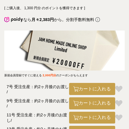
[ ご購入後、
1,300
円分 のポイントを獲得できます ]
なら
月々2,383円
から。分割手数料無料
新規会員登録ですぐに使える
2,000円分
のクーポンがもらえます
7号 受注生産：約2ヶ月後のお渡し
カートに入れる
9号 受注生産：約2ヶ月後のお渡し
カートに入れる
11号 受注生産：約2ヶ月後のお渡
カートに入れる
し