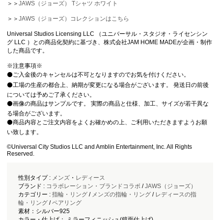
＞＞
JAWS（ジョーズ） Tシャツ ホワイト
＞＞
JAWS（ジョーズ）コレクションはこちら
Universal Studios Licensing LLC （ユニバーサル・スタジオ・ライセンシン
グ LLC ）との商品化契約に基づき、株式会社JAM HOME MADEが企画・制作
した商品です。
※注意事項※
⚫️ご入金後のキャンセルは不可となりますのでお気を付けください。
⚫️工場の生産の都合上、納期が変更になる場合がございます。 発送日の前後
については予めご了承ください。
⚫️画像の商品はサンプルです。 実際の商品と仕様、加工、サイズが若干異な
る場合がございます。
⚫️商品内容とご注文内容をよくお確かめの上、ご利用いただきますようお願
い致します。
©Universal City Studios LLC and Amblin Entertainment, Inc. All Rights
Reserved.
性別タイプ :
メンズ
・
レディース
ブランド :
コラボレーション・ブランドコラボ
/
JAWS（ジョーズ）
カテゴリー :
指輪・リング
/
メンズの指輪・リング
/
レディースの指
輪・リング
/
ペアリング
素材：シルバー925
カラー・仕上げ： ミラーフィニッシュ(鏡面仕上げ)