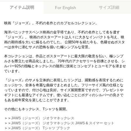
アイテム説明
サイズ詳細
For English
映画『ジョーズ』。不朽の名作とのカプセルコレクション。
海洋パニックサスペンス映画の金字塔であり、不朽の名作として名を遺す
『ジョーズ』。 映画のポスターアートは人々に大きなインパクトを与え、映
画の期待感を大いに煽るものでした。 公開50年を経た今も、色褪せぬポスタ
ーは水中に潜むサメの恐怖を描いた極シンプルな背景。
本コレクションは、作品とポスターアートに最大限の敬意を払い、極シンプ
ルさを際立たせ商品化しました。 70年代のアクセサリーを彷彿とさせる、シ
ルバー925の指輪とネックレスの随所に技術とコンセプトとユーモアを潜ませ
ています。
『ジョーズ』のサメを立体的に表現したリングは、躍動感を表現するために
エッジかつ、全体を奇麗な曲線でまとめました。フリーサイズ風の仕様とな
っていますので、付け心地は良好。サイズ展開豊富ですので、プレゼントや
ギフトにも最適なアイテムです。使い込むごとにボディのシルバーの良さで
もある経年変化を楽しむことができます。
その他にもネックレス、Tシャツを展開。
＞＞
JAWS（ジョーズ） ジオラマネックレス
＞＞
JAWS（ジョーズ） ジオラマネックレス JAWS & スイマー セット
＞＞
JAWS（ジョーズ） Tシャツ ブラック