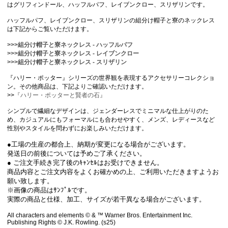
はグリフィンドール、ハッフルパフ、レイブンクロー、スリザリンです。
ハッフルパフ、レイブンクロー、スリザリンの組分け帽子と寮のネックレス
は下記からご覧いただけます。
>>>組分け帽子と寮ネックレス - ハッフルパフ
>>>組分け帽子と寮ネックレス - レイブンクロー
>>>組分け帽子と寮ネックレス - スリザリン
『ハリー・ポッター』シリーズの世界観を表現するアクセサリーコレクショ
ン。その他商品は、下記よりご確認いただけます。
>>
『ハリー・ポッターと賢者の石』
シンプルで繊細なデザインは、ジェンダーレスでミニマルな仕上がりのた
め、カジュアルにもフォーマルにも合わせやすく、メンズ、レディースなど
性別やスタイルを問わずにお楽しみいただけます。
●工場の生産の都合上、納期が変更になる場合がございます。
発送日の前後については予めご了承ください。
● ご注文手続き完了後のｷｬﾝｾﾙはお受けできません。
商品内容とご注文内容をよくお確かめの上、ご利用いただきますようお
願い致します。
※画像の商品はｻﾝﾌﾟﾙです。
実際の商品と仕様、加工、サイズが若干異なる場合がございます。
All characters and elements © & ™ Warner Bros. Entertainment Inc.
Publishing Rights © J.K. Rowling. (s25)