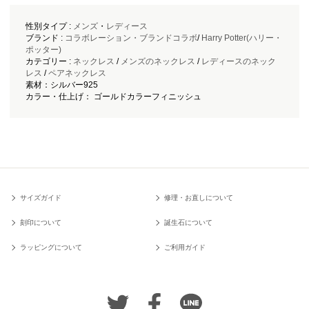
性別タイプ :
メンズ
・
レディース
ブランド :
コラボレーション・ブランドコラボ
/
Harry Potter(ハリー・
ポッター)
カテゴリー :
ネックレス
/
メンズのネックレス
/
レディースのネック
レス
/
ペアネックレス
素材：シルバー925
カラー・仕上げ： ゴールドカラーフィニッシュ
サイズガイド
修理・お直しについて
刻印について
誕生石について
ラッピングについて
ご利用ガイド