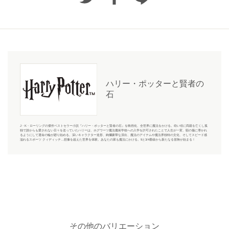
ハリー・ポッターと賢者の
石
J・K・ローリングの傑作ベストセラー小説『ハリー・ポッターと賢者の石』を映画化、全世界に魔法をかける。幼い頃に両親を亡くし孤
独で誰からも愛されない日々を送っていたハリーは、ホグワーツ魔法魔術学校への入学を許可されたことで人生が一変、額の傷に導かれ
るようにして運命の輪が廻り始める。深いキャラクター造形、絢爛豪華な演出、魔法のアイテムや魔法界独特の文化、そしてスピード感
溢れるスポーツ クィディッチ…想像を超えた世界を体験。あなたの家も魔法にかける。9と3/4番線から新たなる冒険が始まる！
その他のバリエーション