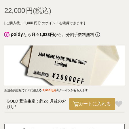
22,000
[ ご購入後、
1,000
円分 のポイントを獲得できます ]
なら
月々1,833円
から。分割手数料無料
新規会員登録ですぐに使える
2,000円分
のクーポンがもらえます
GOLD 受注生産：約2ヶ月後のお
カートに入れる
渡し